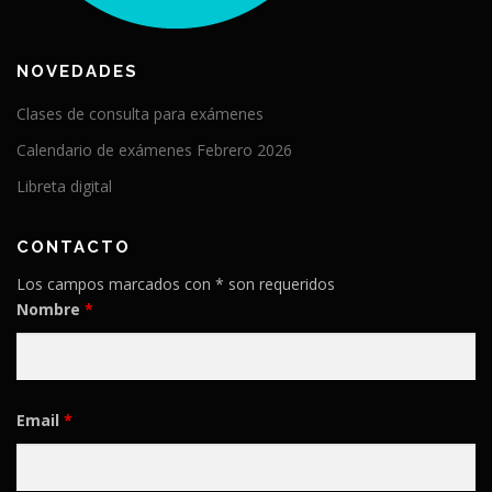
NOVEDADES
Clases de consulta para exámenes
Calendario de exámenes Febrero 2026
Libreta digital
CONTACTO
Los campos marcados con * son requeridos
Nombre
*
Email
*