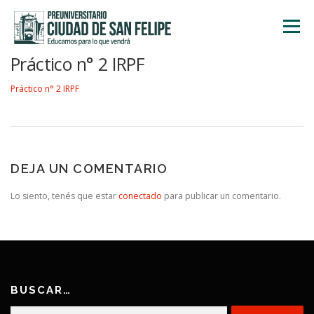
Saltar
al
Menú
contenido
Práctico n° 2 IRPF
INICIO
NOSOTROS
ÁREA ACADÉMICA
Práctico n° 2 IRPF
TALLERES
ACTIVIDADES
INSCRIPCIONES
DEJA UN COMENTARIO
Lo siento, tenés que estar
conectado
para publicar un comentario.
BUSCAR…
Buscar: