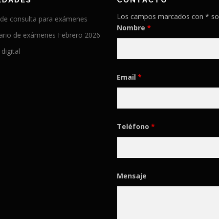
EDADES
CONTACTO
Los campos marcados con * so
 de consulta para exámenes
Nombre
*
ario de exámenes Febrero 2026
 digital
Email
*
Teléfono
*
Mensaje