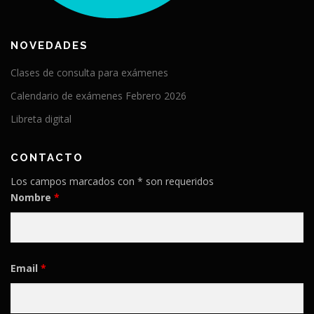
NOVEDADES
Clases de consulta para exámenes
Calendario de exámenes Febrero 2026
Libreta digital
CONTACTO
Los campos marcados con * son requeridos
Nombre
*
Email
*