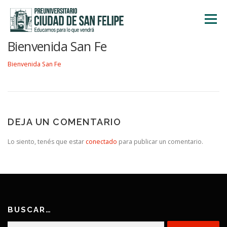
Saltar
al
Menú
contenido
Bienvenida San Fe
INICIO
NOSOTROS
ÁREA ACADÉMICA
Bienvenida San Fe
TALLERES
ACTIVIDADES
INSCRIPCIONES
DEJA UN COMENTARIO
Lo siento, tenés que estar
conectado
para publicar un comentario.
BUSCAR…
Buscar: