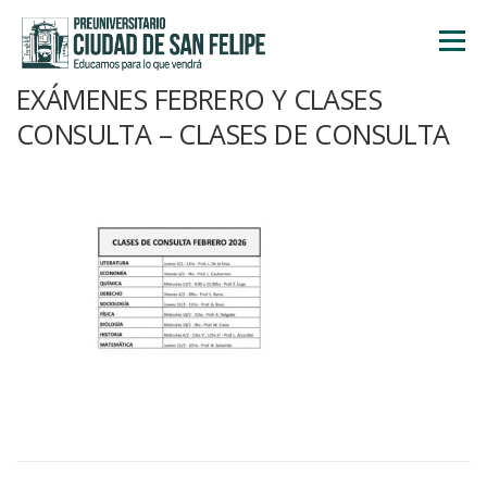
Saltar
al
Menú
contenido
EXÁMENES FEBRERO Y CLASES
INICIO
NOSOTROS
ÁREA ACADÉMICA
CONSULTA – CLASES DE CONSULTA
TALLERES
ACTIVIDADES
INSCRIPCIONES