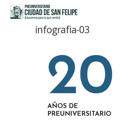
Saltar
al
contenido
infografia-03