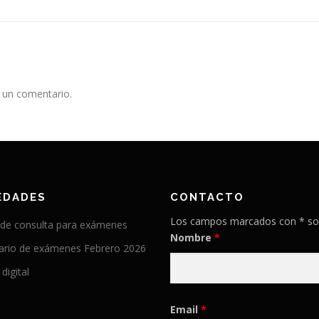
 un comentario.
EDADES
CONTACTO
Los campos marcados con * so
 de consulta para exámenes
Nombre
*
ario de exámenes Febrero 2026
 digital
Email
*