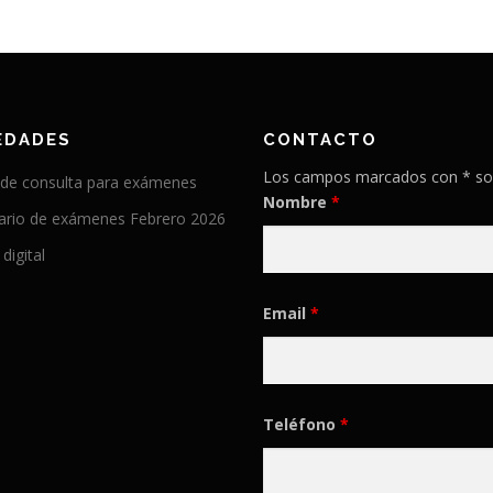
EDADES
CONTACTO
Los campos marcados con * so
 de consulta para exámenes
Nombre
*
ario de exámenes Febrero 2026
 digital
Email
*
Teléfono
*