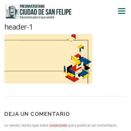
Saltar
al
Menú
contenido
header-1
INICIO
NOSOTROS
ÁREA ACADÉMICA
TALLERES
ACTIVIDADES
INSCRIPCIONES
DEJA UN COMENTARIO
Lo siento, tenés que estar
conectado
para publicar un comentario.