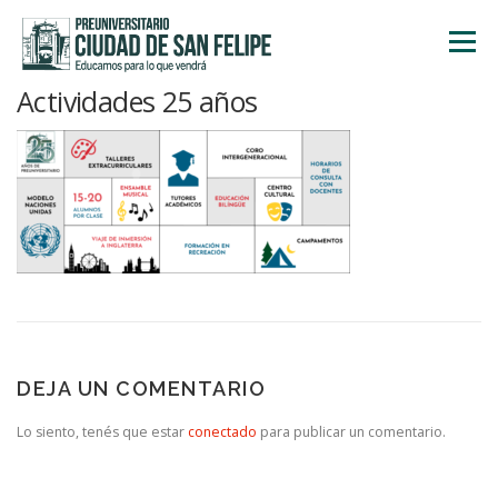
Saltar
al
Menú
contenido
Actividades 25 años
INICIO
NOSOTROS
ÁREA ACADÉMICA
TALLERES
ACTIVIDADES
INSCRIPCIONES
DEJA UN COMENTARIO
Lo siento, tenés que estar
conectado
para publicar un comentario.