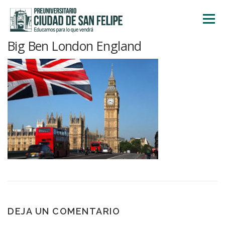
Saltar
al
Menú
contenido
Big Ben London England
INICIO
NOSOTROS
ÁREA ACADÉMICA
TALLERES
ACTIVIDADES
INSCRIPCIONES
DEJA UN COMENTARIO