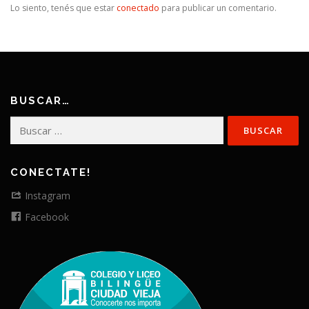
Lo siento, tenés que estar
conectado
para publicar un comentario.
BUSCAR…
Buscar:
CONECTATE!
Instagram
Facebook