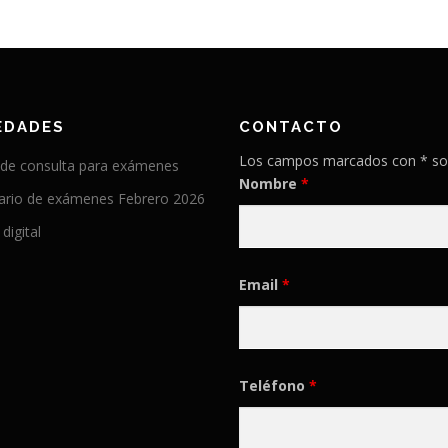
EDADES
CONTACTO
Los campos marcados con * so
 de consulta para exámenes
Nombre
*
ario de exámenes Febrero 2026
 digital
Email
*
Teléfono
*