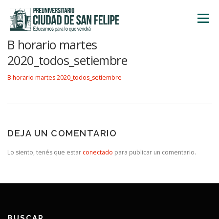
Saltar
al
Menú
contenido
B horario martes
INICIO
NOSOTROS
ÁREA ACADÉMICA
2020_todos_setiembre
B horario martes 2020_todos_setiembre
TALLERES
ACTIVIDADES
INSCRIPCIONES
DEJA UN COMENTARIO
Lo siento, tenés que estar
conectado
para publicar un comentario.
BUSCAR…