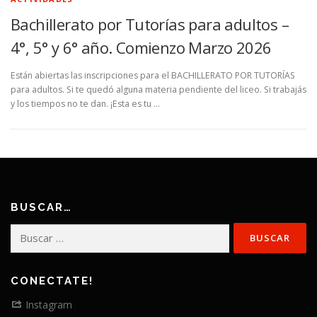
Bachillerato por Tutorías para adultos –
4°, 5° y 6° año. Comienzo Marzo 2026
Están abiertas las inscripciones para el BACHILLERATO POR TUTORÍAS
para adultos. Si te quedó alguna materia pendiente del liceo. Si trabajás
y los tiempos no te dan. ¡Esta es tu …
BUSCAR…
Buscar:
CONECTATE!
Instagram