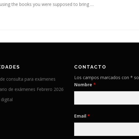
using the books you were supposed to bring …
EDADES
CONTACTO
Los campos marcados con * so
 de consulta para exámenes
Nombre
*
ario de exámenes Febrero 2026
 digital
Email
*