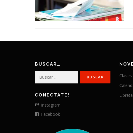
BUSCAR…
NOV
Buscar:
Clases
Calend
CONECTATE!
Libreta
Instagram
Facebook