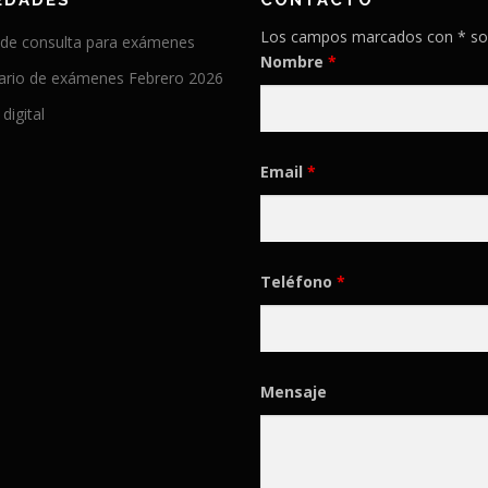
EDADES
CONTACTO
Los campos marcados con * so
 de consulta para exámenes
Nombre
*
ario de exámenes Febrero 2026
 digital
Email
*
Teléfono
*
Mensaje