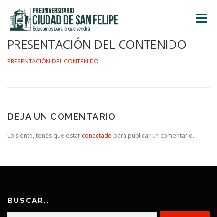
Saltar
al
Menú
contenido
PRESENTACIÓN DEL CONTENIDO
INICIO
NOSOTROS
ÁREA ACADÉMICA
PRESENTACIÓN DEL CONTENIDO
TALLERES
ACTIVIDADES
INSCRIPCIONES
DEJA UN COMENTARIO
Lo siento, tenés que estar
conectado
para publicar un comentario.
BUSCAR…
Buscar: