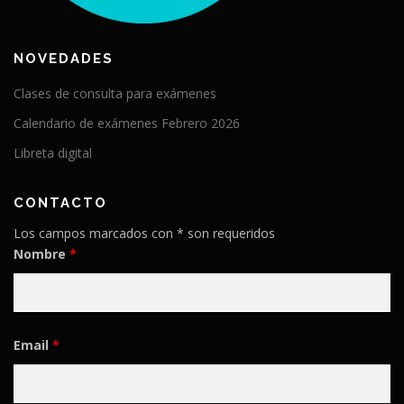
NOVEDADES
Clases de consulta para exámenes
Calendario de exámenes Febrero 2026
Libreta digital
CONTACTO
Los campos marcados con * son requeridos
Nombre
*
Email
*