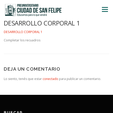
Saltar
al
Menú
contenido
DESARROLLO CORPORAL 1
INICIO
NOSOTROS
ÁREA ACADÉMICA
DESARROLLO CORPORAL 1
Completar los recuadros
TALLERES
ACTIVIDADES
INSCRIPCIONES
DEJA UN COMENTARIO
Lo siento, tenés que estar
conectado
para publicar un comentario.
BUSCAR…