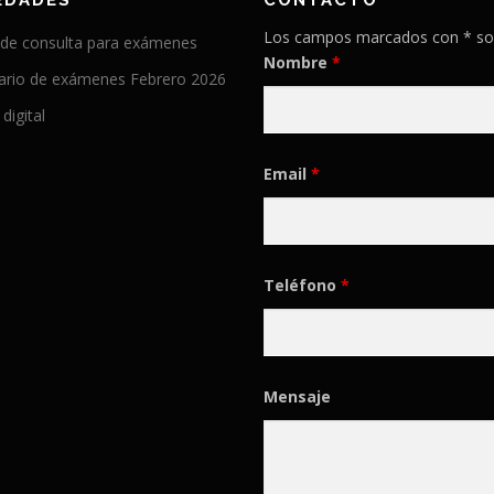
EDADES
CONTACTO
Los campos marcados con * so
 de consulta para exámenes
Nombre
*
ario de exámenes Febrero 2026
 digital
Email
*
Teléfono
*
Mensaje