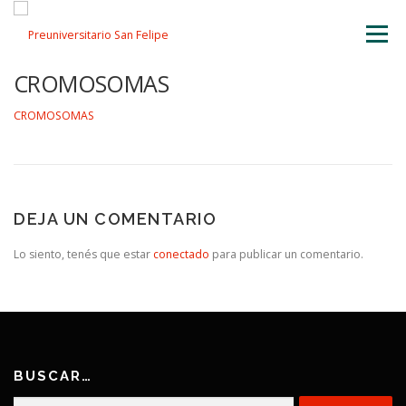
Saltar
al
Menú
contenido
CROMOSOMAS
INICIO
NOSOTROS
ÁREA ACADÉMICA
CROMOSOMAS
TALLERES
ACTIVIDADES
INSCRIPCIONES
DEJA UN COMENTARIO
Lo siento, tenés que estar
conectado
para publicar un comentario.
BUSCAR…