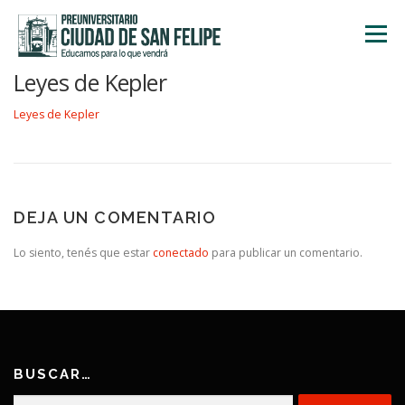
Saltar
al
Menú
contenido
Leyes de Kepler
INICIO
NOSOTROS
ÁREA ACADÉMICA
Leyes de Kepler
TALLERES
ACTIVIDADES
INSCRIPCIONES
DEJA UN COMENTARIO
Lo siento, tenés que estar
conectado
para publicar un comentario.
BUSCAR…
Buscar: