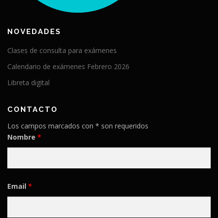
NOVEDADES
Clases de consulta para exámenes
Calendario de exámenes Febrero 2026
Libreta digital
CONTACTO
Los campos marcados con * son requeridos
Nombre
*
Email
*