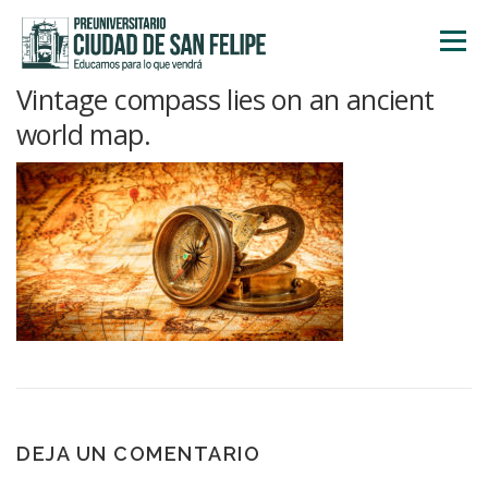
Saltar
al
Menú
contenido
Vintage compass lies on an ancient
INICIO
NOSOTROS
ÁREA ACADÉMICA
world map.
TALLERES
ACTIVIDADES
INSCRIPCIONES
DEJA UN COMENTARIO