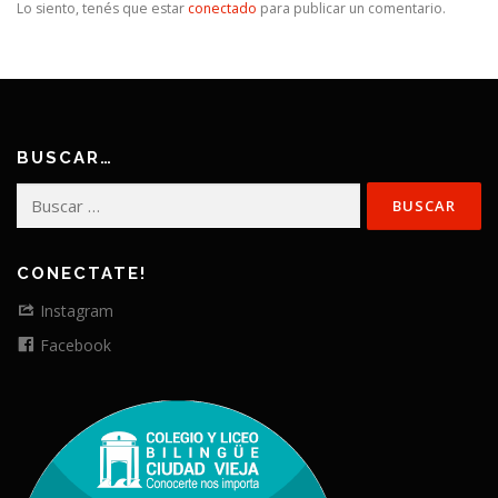
Lo siento, tenés que estar
conectado
para publicar un comentario.
BUSCAR…
Buscar:
CONECTATE!
Instagram
Facebook