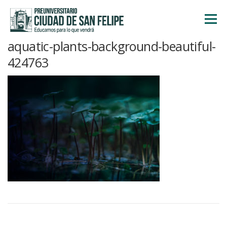
Saltar
al
Menú
contenido
aquatic-plants-background-beautiful-
INICIO
NOSOTROS
ÁREA ACADÉMICA
424763
TALLERES
ACTIVIDADES
INSCRIPCIONES