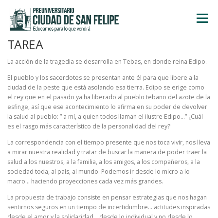
Saltar
al
Menú
contenido
TAREA
INICIO
NOSOTROS
ÁREA ACADÉMICA
La acción de la tragedia se desarrolla en Tebas, en donde reina Edipo.
El pueblo y los sacerdotes se presentan ante él para que libere a la
ciudad de la peste que está asolando esa tierra. Edipo se erige como
TALLERES
ACTIVIDADES
INSCRIPCIONES
el rey que en el pasado ya ha liberado al pueblo tebano del azote de la
esfinge, así que ese acontecimiento lo afirma en su poder de devolver
la salud al pueblo: ” a mí, a quien todos llaman el ilustre Edipo…” ¿Cuál
es el rasgo más característico de la personalidad del rey?
La correspondencia con el tiempo presente que nos toca vivir, nos lleva
a mirar nuestra realidad y tratar de buscar la manera de poder traer la
salud a los nuestros, a la familia, a los amigos, a los compañeros, a la
sociedad toda, al país, al mundo. Podemos ir desde lo micro a lo
macro… haciendo proyecciones cada vez más grandes.
La propuesta de trabajo consiste en pensar estrategias que nos hagan
sentirnos seguros en un tiempo de incertidumbre… actitudes inspiradas
desde el amor y la solidaridad… desde lo individual y no desde lo