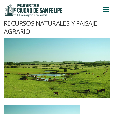
Saltar
al
Menú
contenido
RECURSOS NATURALES Y PAISAJE
INICIO
NOSOTROS
ÁREA ACADÉMICA
AGRARIO
TALLERES
ACTIVIDADES
INSCRIPCIONES