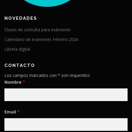
NOVEDADES
Clases de consulta para exámenes
Calendario de exámenes Febrero 2026
Libreta digital
CONTACTO
Los campos marcados con * son requeridos
Nombre
*
Email
*