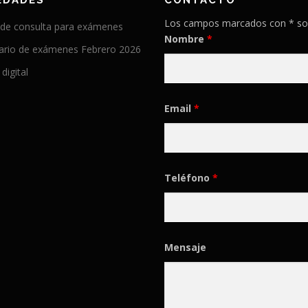
EDADES
CONTACTO
Los campos marcados con * so
 de consulta para exámenes
Nombre
*
ario de exámenes Febrero 2026
 digital
Email
*
Teléfono
*
Mensaje