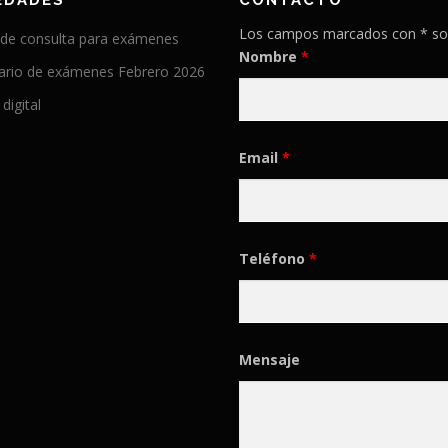
EDADES
CONTACTO
Los campos marcados con * so
 de consulta para exámenes
Nombre
*
ario de exámenes Febrero 2026
 digital
Email
*
Teléfono
*
Mensaje