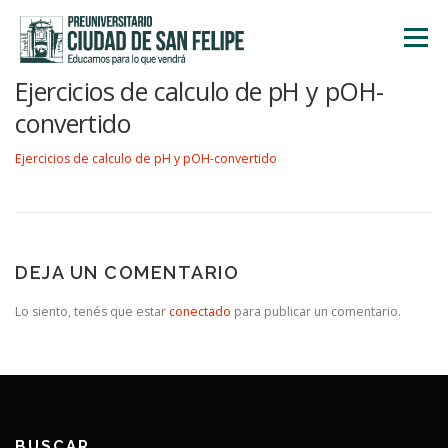
Saltar
al
Menú
contenido
Ejercicios de calculo de pH y pOH-
INICIO
NOSOTROS
ÁREA ACADÉMICA
convertido
Ejercicios de calculo de pH y pOH-convertido
TALLERES
ACTIVIDADES
INSCRIPCIONES
DEJA UN COMENTARIO
Lo siento, tenés que estar
conectado
para publicar un comentario.
BUSCAR…