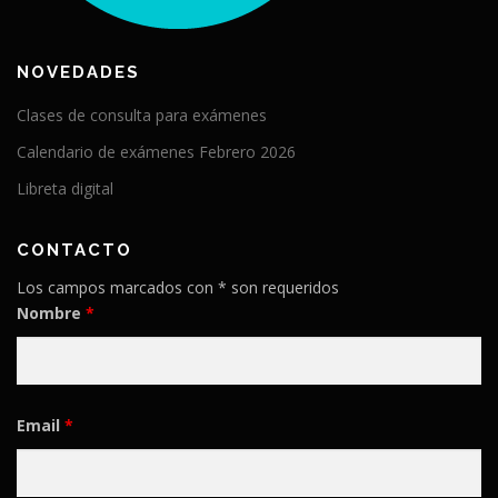
NOVEDADES
Clases de consulta para exámenes
Calendario de exámenes Febrero 2026
Libreta digital
CONTACTO
Los campos marcados con * son requeridos
Nombre
*
Email
*