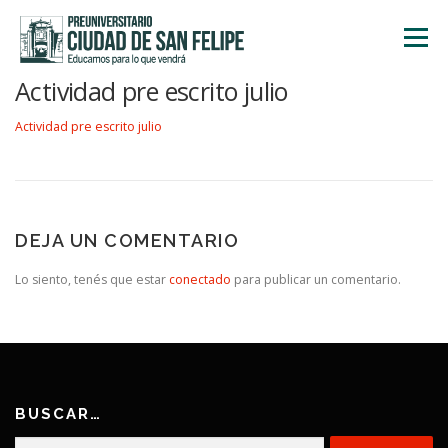
Saltar
al
Menú
contenido
Actividad pre escrito julio
INICIO
NOSOTROS
ÁREA ACADÉMICA
Actividad pre escrito julio
TALLERES
ACTIVIDADES
INSCRIPCIONES
DEJA UN COMENTARIO
Lo siento, tenés que estar
conectado
para publicar un comentario.
BUSCAR…
Buscar: