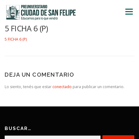
Saltar
al
Menú
contenido
5 FICHA 6 (P)
INICIO
NOSOTROS
ÁREA ACADÉMICA
5 FICHA 6 (P)
TALLERES
ACTIVIDADES
INSCRIPCIONES
DEJA UN COMENTARIO
Lo siento, tenés que estar
conectado
para publicar un comentario.
BUSCAR…
Buscar: