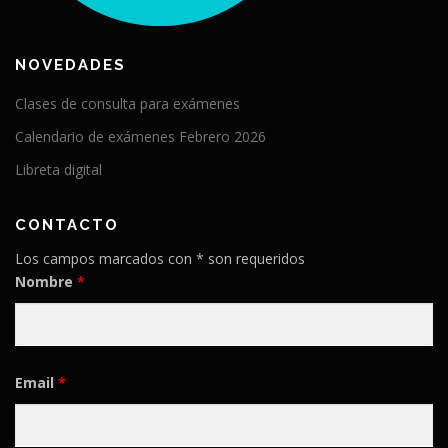
NOVEDADES
Clases de consulta para exámenes
Calendario de exámenes Febrero 2026
Libreta digital
CONTACTO
Los campos marcados con * son requeridos
Nombre
*
Email
*