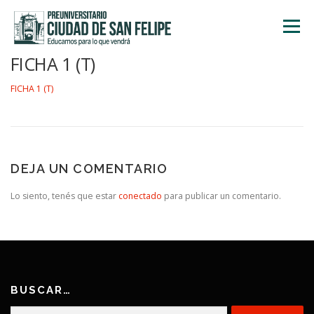
Saltar
al
Menú
contenido
FICHA 1 (T)
INICIO
NOSOTROS
ÁREA ACADÉMICA
FICHA 1 (T)
TALLERES
ACTIVIDADES
INSCRIPCIONES
DEJA UN COMENTARIO
Lo siento, tenés que estar
conectado
para publicar un comentario.
BUSCAR…
Buscar: