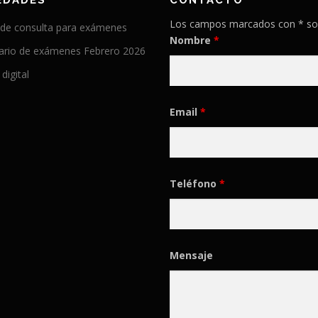
EDADES
CONTACTO
Los campos marcados con * so
 de consulta para exámenes
Nombre
*
ario de exámenes Febrero 2026
 digital
Email
*
Teléfono
*
Mensaje