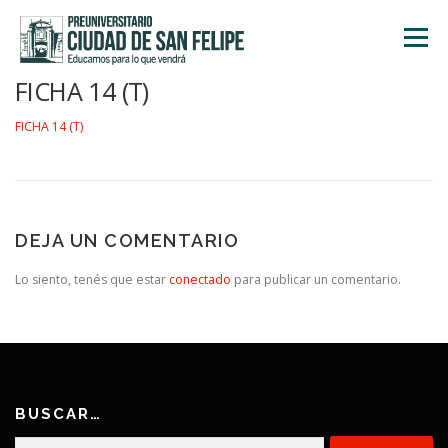
Saltar
al
Menú
contenido
FICHA 14 (T)
INICIO
NOSOTROS
ÁREA ACADÉMICA
FICHA 14 (T)
TALLERES
ACTIVIDADES
INSCRIPCIONES
DEJA UN COMENTARIO
Lo siento, tenés que estar
conectado
para publicar un comentario.
BUSCAR…
Buscar: