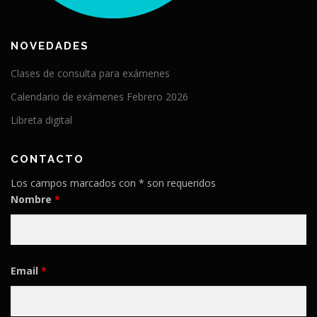
NOVEDADES
Clases de consulta para exámenes
Calendario de exámenes Febrero 2026
Libreta digital
CONTACTO
Los campos marcados con * son requeridos
Nombre
*
Email
*