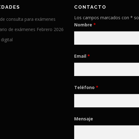
EDADES
CONTACTO
Los campos marcados con * so
 de consulta para exámenes
Nombre
*
ario de exámenes Febrero 2026
 digital
Email
*
Teléfono
*
Mensaje