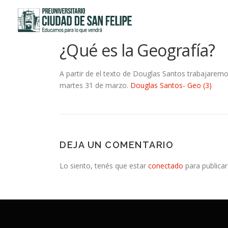
Saltar
al
contenido
¿Qué es la Geografía?
A partir de el texto de Douglas Santos trabajaremo
martes 31 de marzo.
Douglas Santos- Geo (3)
DEJA UN COMENTARIO
Lo siento, tenés que estar
conectado
para publicar