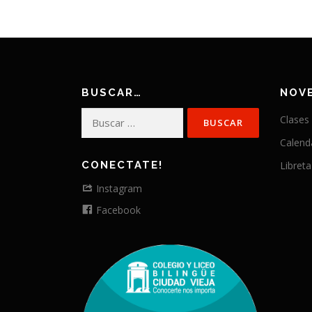
BUSCAR…
NOV
Buscar:
Clases
Calend
CONECTATE!
Libreta
Instagram
Facebook