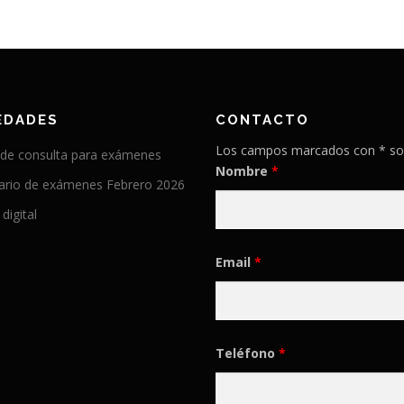
EDADES
CONTACTO
Los campos marcados con * so
 de consulta para exámenes
Nombre
*
ario de exámenes Febrero 2026
 digital
Email
*
Teléfono
*