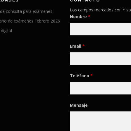
EDADES
CONTACTO
Los campos marcados con * so
 de consulta para exámenes
Nombre
*
ario de exámenes Febrero 2026
 digital
Email
*
Teléfono
*
Mensaje