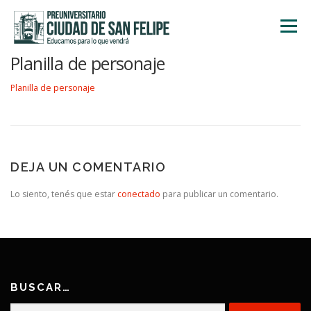
Saltar
al
Menú
contenido
Planilla de personaje
INICIO
NOSOTROS
ÁREA ACADÉMICA
Planilla de personaje
TALLERES
ACTIVIDADES
INSCRIPCIONES
DEJA UN COMENTARIO
Lo siento, tenés que estar
conectado
para publicar un comentario.
BUSCAR…
Buscar: