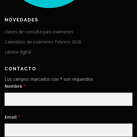
NOVEDADES
Clases de consulta para exámenes
Calendario de exámenes Febrero 2026
Libreta digital
CONTACTO
Los campos marcados con * son requeridos
Nombre
*
Email
*