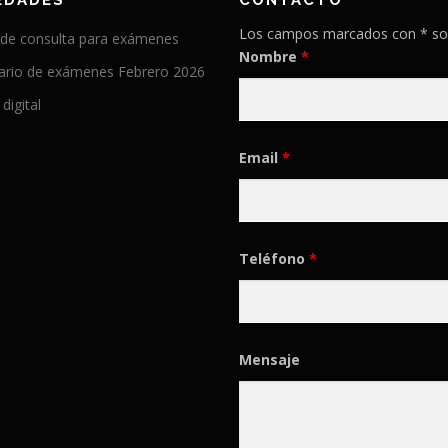
EDADES
CONTACTO
Los campos marcados con * so
 de consulta para exámenes
Nombre
*
ario de exámenes Febrero 2026
 digital
Email
*
Teléfono
*
Mensaje