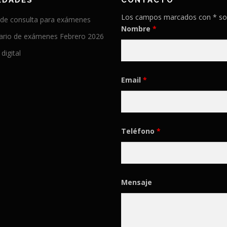
EDADES
CONTACTO
Los campos marcados con * so
 de consulta para exámenes
Nombre
*
ario de exámenes Febrero 2026
 digital
Email
*
Teléfono
*
Mensaje