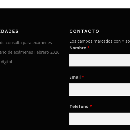
EDADES
CONTACTO
Los campos marcados con * so
 de consulta para exámenes
Nombre
*
ario de exámenes Febrero 2026
 digital
Email
*
Teléfono
*