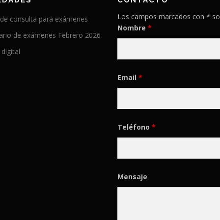
EDADES
CONTACTO
Los campos marcados con * so
 de consulta para exámenes
Nombre
*
ario de exámenes Febrero 2026
 digital
Email
*
Teléfono
*
Mensaje