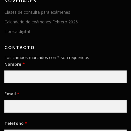
NOVEDADES
Clases de consulta para exámenes
Calendario de exámenes Febrero 2026
Libreta digital
CONTACTO
Los campos marcados con * son requeridos
Nombre
*
Email
*
Teléfono
*