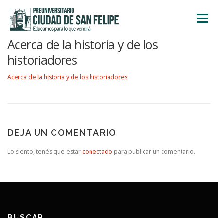
Saltar
al
Menú
contenido
Acerca de la historia y de los
INICIO
NOSOTROS
ÁREA ACADÉMICA
historiadores
Acerca de la historia y de los historiadores
TALLERES
ACTIVIDADES
INSCRIPCIONES
DEJA UN COMENTARIO
Lo siento, tenés que estar
conectado
para publicar un comentario.
BUSCAR…