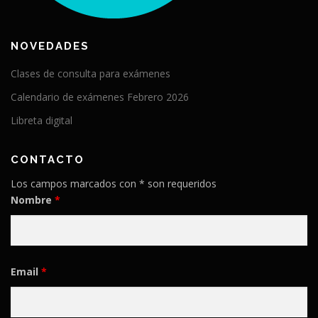
NOVEDADES
Clases de consulta para exámenes
Calendario de exámenes Febrero 2026
Libreta digital
CONTACTO
Los campos marcados con * son requeridos
Nombre
*
Email
*