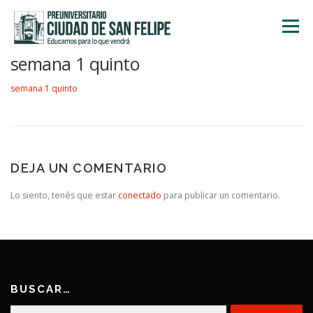
Saltar
al
Menú
contenido
semana 1 quinto
INICIO
NOSOTROS
ÁREA ACADÉMICA
semana 1 quinto
TALLERES
ACTIVIDADES
INSCRIPCIONES
DEJA UN COMENTARIO
Lo siento, tenés que estar
conectado
para publicar un comentario.
BUSCAR…
Buscar: