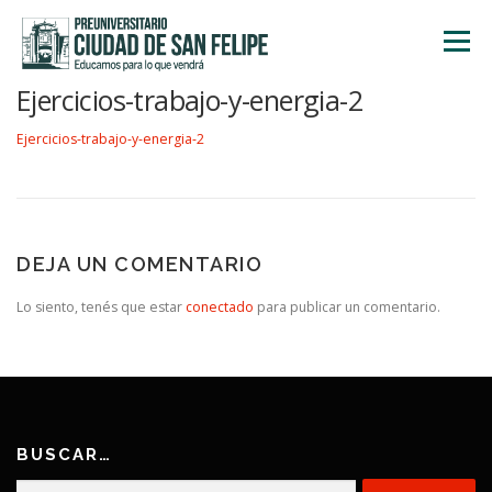
Saltar
al
Menú
contenido
Ejercicios-trabajo-y-energia-2
INICIO
NOSOTROS
ÁREA ACADÉMICA
Ejercicios-trabajo-y-energia-2
TALLERES
ACTIVIDADES
INSCRIPCIONES
DEJA UN COMENTARIO
Lo siento, tenés que estar
conectado
para publicar un comentario.
BUSCAR…
Buscar: