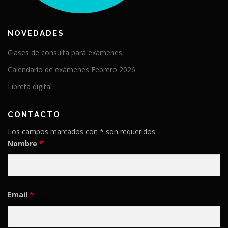
NOVEDADES
Clases de consulta para exámenes
Calendario de exámenes Febrero 2026
Libreta digital
CONTACTO
Los campos marcados con * son requeridos
Nombre
*
Email
*