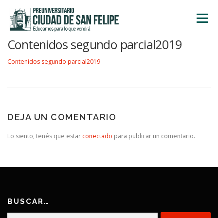
Saltar
al
Menú
contenido
Contenidos segundo parcial2019
INICIO
NOSOTROS
ÁREA ACADÉMICA
Contenidos segundo parcial2019
TALLERES
ACTIVIDADES
INSCRIPCIONES
DEJA UN COMENTARIO
Lo siento, tenés que estar
conectado
para publicar un comentario.
BUSCAR…
Buscar: