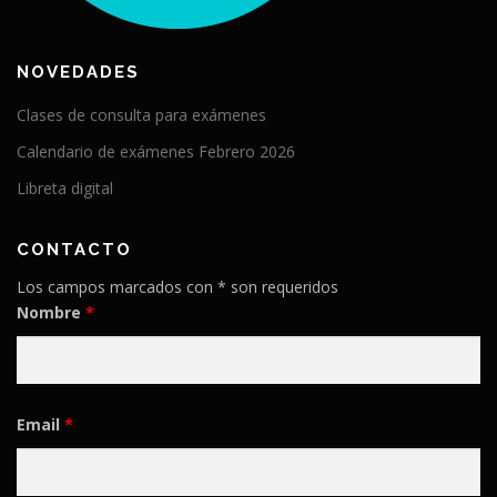
NOVEDADES
Clases de consulta para exámenes
Calendario de exámenes Febrero 2026
Libreta digital
CONTACTO
Los campos marcados con * son requeridos
Nombre
*
Email
*