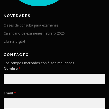
NOVEDADES
Clases de consulta para exámenes
Calendario de exámenes Febrero 2026
Libreta digital
CONTACTO
Los campos marcados con * son requeridos
Nombre
*
Email
*