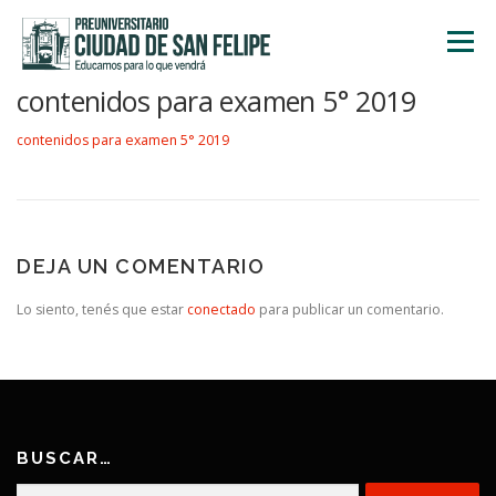
Saltar
al
Menú
contenido
contenidos para examen 5° 2019
INICIO
NOSOTROS
ÁREA ACADÉMICA
contenidos para examen 5° 2019
TALLERES
ACTIVIDADES
INSCRIPCIONES
DEJA UN COMENTARIO
Lo siento, tenés que estar
conectado
para publicar un comentario.
BUSCAR…
Buscar: