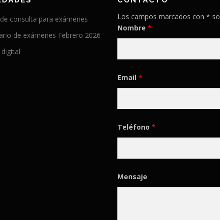
EDADES
CONTACTO
Los campos marcados con * so
 de consulta para exámenes
Nombre
*
ario de exámenes Febrero 2026
 digital
Email
*
Teléfono
*
Mensaje