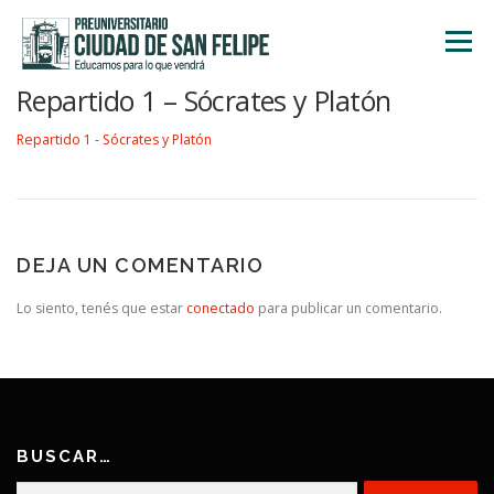
Saltar
al
Menú
contenido
Repartido 1 – Sócrates y Platón
INICIO
NOSOTROS
ÁREA ACADÉMICA
Repartido 1 - Sócrates y Platón
TALLERES
ACTIVIDADES
INSCRIPCIONES
DEJA UN COMENTARIO
Lo siento, tenés que estar
conectado
para publicar un comentario.
BUSCAR…
Buscar: