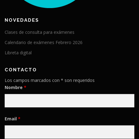
NOVEDADES
Clases de consulta para exámenes
Calendario de exámenes Febrero 2026
Libreta digital
CONTACTO
Los campos marcados con * son requeridos
Nombre
*
Email
*