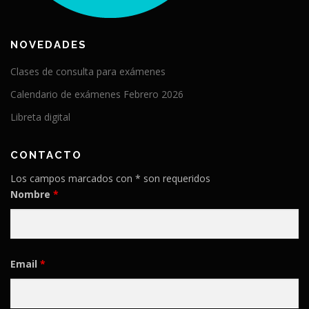
NOVEDADES
Clases de consulta para exámenes
Calendario de exámenes Febrero 2026
Libreta digital
CONTACTO
Los campos marcados con * son requeridos
Nombre
*
Email
*