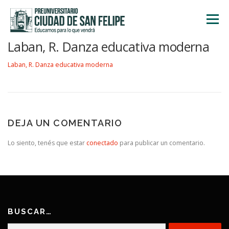
Saltar
al
Menú
contenido
Laban, R. Danza educativa moderna
INICIO
NOSOTROS
ÁREA ACADÉMICA
Laban, R. Danza educativa moderna
TALLERES
ACTIVIDADES
INSCRIPCIONES
DEJA UN COMENTARIO
Lo siento, tenés que estar
conectado
para publicar un comentario.
BUSCAR…
Buscar: