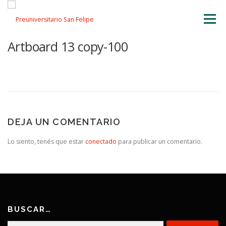
Saltar
al
Menú
contenido
Artboard 13 copy-100
INICIO
NOSOTROS
ÁREA ACADÉMICA
TALLERES
ACTIVIDADES
INSCRIPCIONES
DEJA UN COMENTARIO
Lo siento, tenés que estar
conectado
para publicar un comentario.
BUSCAR…