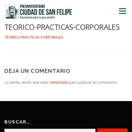
Saltar
al
Menú
contenido
TEORICO-PRACTICAS-CORPORALES
INICIO
NOSOTROS
ÁREA ACADÉMICA
TEORICO-PRACTICAS-CORPORALES
TALLERES
ACTIVIDADES
INSCRIPCIONES
DEJA UN COMENTARIO
Lo siento, tenés que estar
conectado
para publicar un comentario.
BUSCAR…
Buscar: