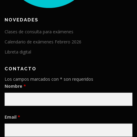
NOVEDADES
Clases de consulta para exámenes
Calendario de exámenes Febrero 2026
Libreta digital
CONTACTO
Los campos marcados con * son requeridos
Nombre
*
Email
*